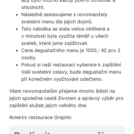
aby bylo možno každý pokrm ochutnat a
ohodnotit.
Následně sestavujeme s novomanžely
svatební menu dle jejich dojmů.
Tato nabídka se stala velice oblíbená a
v minulosti byla využita téměř u všech
svateb, které jsme zajišťovali.
Cena degustačního menu je 1000,- Kč pro 2
osoby.
Pokud si naší restauraci vyberete k zajištění
Vaší svatební oslavy, bude degustační menu
při konečném vyúčtování odečteno.
Všem novomanželům přejeme mnoho štěstí na
jejich společné cestě životem a správný výběr pro
zajištění služeb jejich velkého dne.
Kolektiv restaurace Graphic