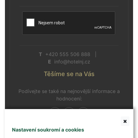
T
+420 555 506 888 |
E
info@hotelnj.cz
Těšíme se na Vás
Podívejte se také na nejnovější informace a
hodnocení:
Nastavení soukromí a cookies
Kontaktní formulář