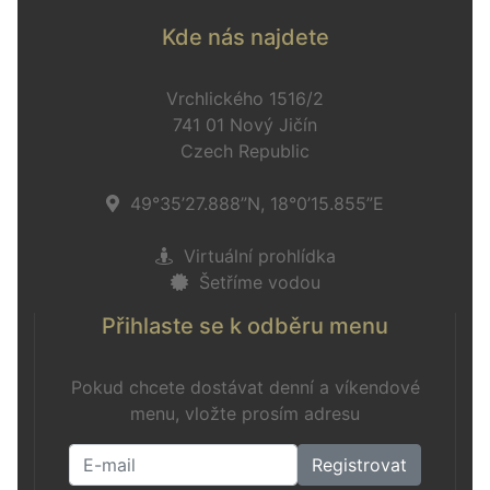
Kde nás najdete
Vrchlického 1516/2
741 01 Nový Jičín
Czech Republic
49°35’27.888”N, 18°0’15.855”E
Virtuální prohlídka
Šetříme vodou
Přihlaste se k odběru menu
Pokud chcete dostávat denní a víkendové
menu, vložte prosím adresu
Registrovat