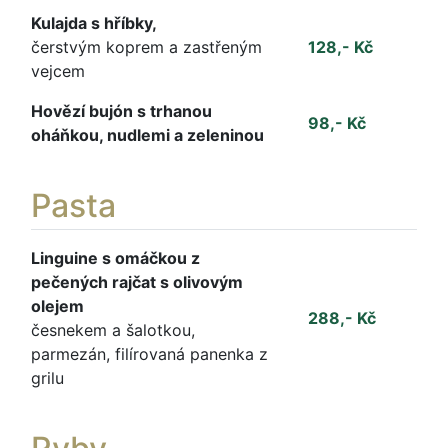
Kulajda s hříbky,
čerstvým koprem a zastřeným
128,- Kč
vejcem
Hovězí bujón s trhanou
98,- Kč
oháňkou, nudlemi a zeleninou
Pasta
Linguine s omáčkou z
pečených rajčat s olivovým
olejem
288,- Kč
česnekem a šalotkou,
parmezán, filírovaná panenka z
grilu