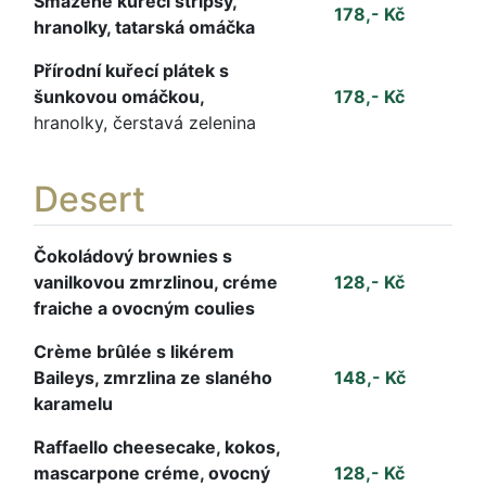
Smažené kuřecí stripsy,
178,- Kč
hranolky, tatarská omáčka
Přírodní kuřecí plátek s
šunkovou omáčkou,
178,- Kč
hranolky, čerstavá zelenina
Desert
Čokoládový brownies s
vanilkovou zmrzlinou, créme
128,- Kč
fraiche a ovocným coulies
Crème brûlée s likérem
Baileys, zmrzlina ze slaného
148,- Kč
karamelu
Raffaello cheesecake, kokos,
mascarpone créme, ovocný
128,- Kč