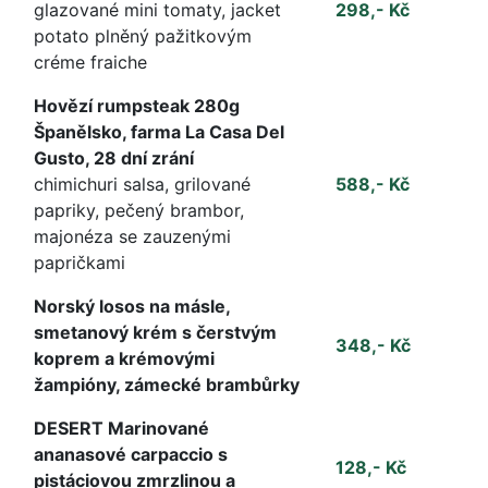
glazované mini tomaty, jacket
298,- Kč
potato plněný pažitkovým
créme fraiche
Hovězí rumpsteak 280g
Španělsko, farma La Casa Del
Gusto, 28 dní zrání
chimichuri salsa, grilované
588,- Kč
papriky, pečený brambor,
majonéza se zauzenými
papričkami
Norský losos na másle,
smetanový krém s čerstvým
348,- Kč
koprem a krémovými
žampióny, zámecké brambůrky
DESERT Marinované
ananasové carpaccio s
128,- Kč
pistáciovou zmrzlinou a