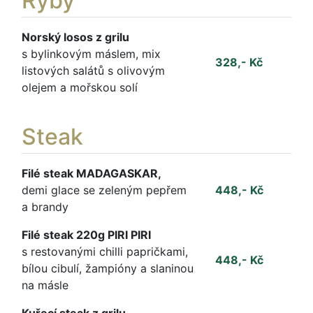
Ryby
Norský losos z grilu
s bylinkovým máslem, mix
328,- Kč
listových salátů s olivovým
olejem a mořskou solí
Steak
Filé steak MADAGASKAR,
demi glace se zeleným pepřem
448,- Kč
a brandy
Filé steak 220g PIRI PIRI
s restovanými chilli papričkami,
448,- Kč
bílou cibulí, žampióny a slaninou
na másle