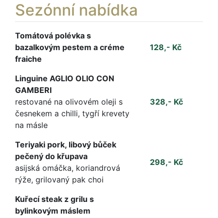
Sezónní nabídka
Tomátová polévka s
bazalkovým pestem a créme
128,- Kč
fraiche
Linguine AGLIO OLIO CON
GAMBERI
restované na olivovém oleji s
328,- Kč
česnekem a chilli, tygří krevety
na másle
Teriyaki pork, libový bůček
pečený do křupava
298,- Kč
asijská omáčka, koriandrová
rýže, grilovaný pak choi
Kuřecí steak z grilu s
bylinkovým máslem