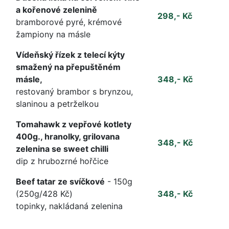
a kořenové zelenině
298,- Kč
bramborové pyré, krémové
žampiony na másle
Vídeňský řízek z telecí kýty
smažený na přepuštěném
másle,
348,- Kč
restovaný brambor s brynzou,
slaninou a petrželkou
Tomahawk z vepřové kotlety
400g., hranolky, grilovana
348,- Kč
zelenina se sweet chilli
dip z hrubozrné hořčice
Beef tatar ze svíčkové
- 150g
(250g/428 Kč)
348,- Kč
topinky, nakládaná zelenina