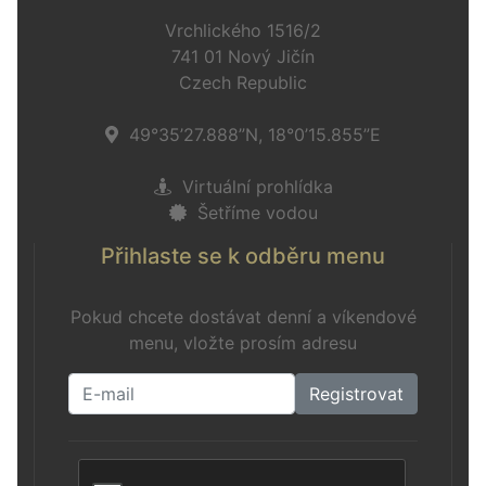
Vrchlického 1516/2
741 01 Nový Jičín
Czech Republic
49°35’27.888”N, 18°0’15.855”E
Virtuální prohlídka
Šetříme vodou
Přihlaste se k odběru menu
Pokud chcete dostávat denní a víkendové
menu, vložte prosím adresu
Registrovat