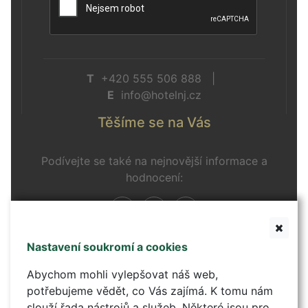
T
+420 555 506 888 |
E
info@hotelnj.cz
Těšíme se na Vás
Podívejte se také na nejnovější informace a
hodnocení:
Nastavení soukromí a cookies
Kontaktní formulář
Abychom mohli vylepšovat náš web,
potřebujeme vědět, co Vás zajímá. K tomu nám
slouží řada nástrojů a služeb. Některé jsou pro