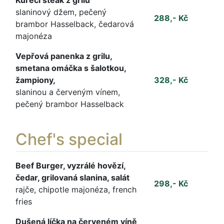
Kuřecí steak z grilu
slaninový džem, pečený
288,- Kč
brambor Hasselback, čedarová
majonéza
Vepřová panenka z grilu,
smetana omáčka s šalotkou,
žampiony,
328,- Kč
slaninou a červeným vínem,
pečený brambor Hasselback
Chef's special
Beef Burger, vyzrálé hovězí,
čedar, grilovaná slanina, salát
298,- Kč
rajče, chipotle majonéza, french
fries
Dušená líčka na červeném víně