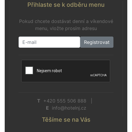
Přihlaste se k odběru menu
Pokud chcete dostávat denní a víkendové
menu, vložte prosím adresu
Registrovat
T
+420 555 506 888 |
E
info@hotelnj.cz
Těšíme se na Vás