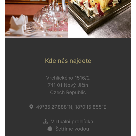
Kde nás najdete
Vrchlického 1516/2
741 01 Nový Jičín
Czech Republic
49°35’27.888”N, 18°0’15.855”E
Virtuální prohlídka
Šetříme vodou