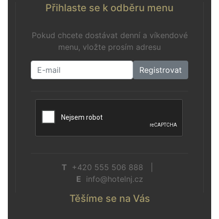
Přihlaste se k odběru menu
Pokud chcete dostávat denní a víkendové
menu, vložte prosím adresu
Registrovat
T
+420 555 506 888 |
E
info@hotelnj.cz
Těšíme se na Vás