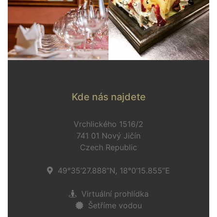
Kde nás najdete
Vrchlického 1516/2
741 01 Nový Jičín
Czech Republic
49°35’27.888”N, 18°0’15.855”E
Virtuální prohlídka
Šetříme vodou