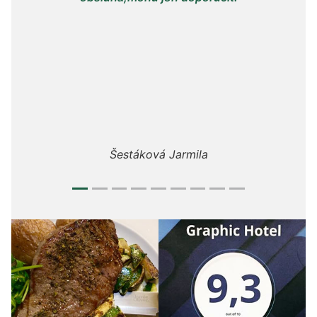
obsl
ú
Šestáková Jarmila