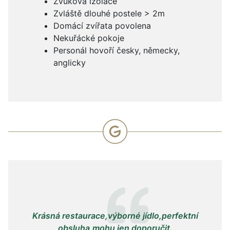
Zvuková izolace
Zvláště dlouhé postele > 2m
Domácí zvířata povolena
Nekuřácké pokoje
Personál hovoří česky, německy,
anglicky
Krásná restaurace,výborné jídlo,perfektní
obsluha,mohu jen doporučit.