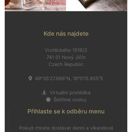
Kde nás najdete
Vrchlického 1516/2
741 01 Nový Jičín
Czech Republic
49°35’27.888”N, 18°0’15.855”E
Virtuální prohlídka
Šetříme vodou
Přihlaste se k odběru menu
Pokud chcete dostávat denní a víkendové