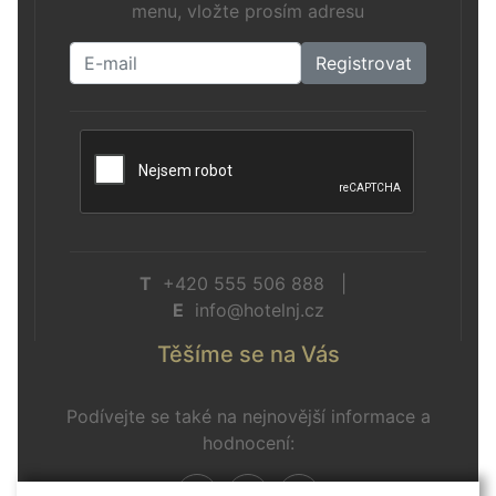
menu, vložte prosím adresu
Registrovat
T
+420 555 506 888 |
E
info@hotelnj.cz
Těšíme se na Vás
Podívejte se také na nejnovější informace a
hodnocení: