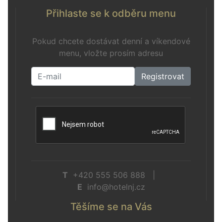
Přihlaste se k odběru menu
Pokud chcete dostávat denní a víkendové
menu, vložte prosím adresu
Registrovat
T
+420 555 506 888 |
E
info@hotelnj.cz
Těšíme se na Vás