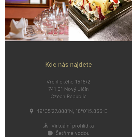
Kde nás najdete
Vrchlického 1516/2
741 01 Nový Jičín
Czech Republic
49°35’27.888”N, 18°0’15.855”E
Virtuální prohlídka
Šetříme vodou