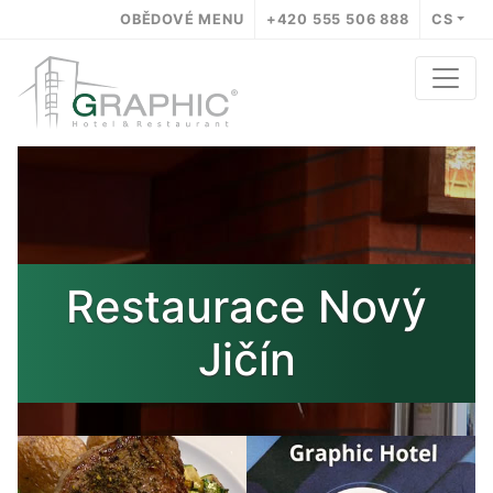
OBĚDOVÉ MENU
+420 555 506 888
CS
Restaurace Nový
Jičín