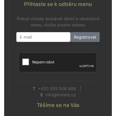
Přihlaste se k odběru menu
Pokud chcete dostávat denní a víkendové
menu, vložte prosím adresu
Registrovat
T
+420 555 506 888 |
E
info@hotelnj.cz
Těšíme se na Vás