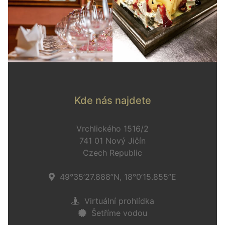
Kde nás najdete
Vrchlického 1516/2
741 01 Nový Jičín
Czech Republic
49°35’27.888”N, 18°0’15.855”E
Virtuální prohlídka
Šetříme vodou