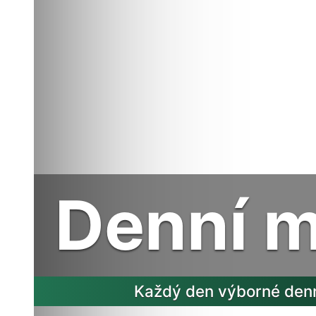
Hotel
Komfortní ubytování v Novém Ji