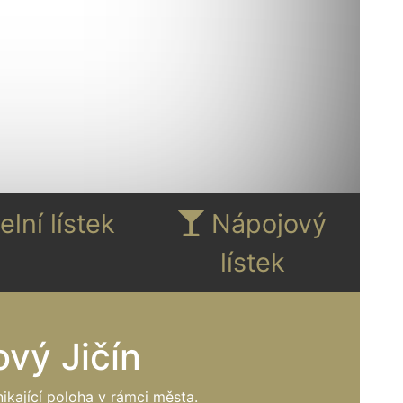
elní lístek
Nápojový
lístek
vý Jičín
kající poloha v rámci města.