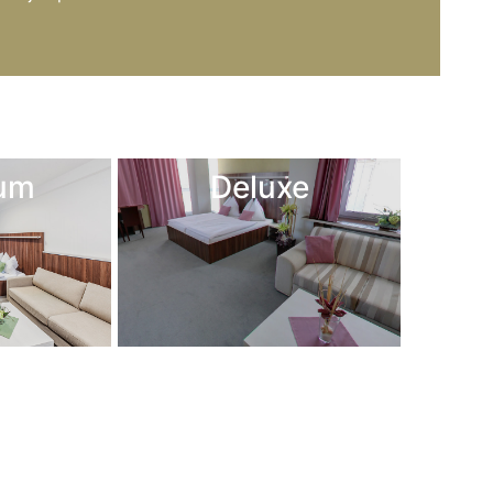
um
Deluxe