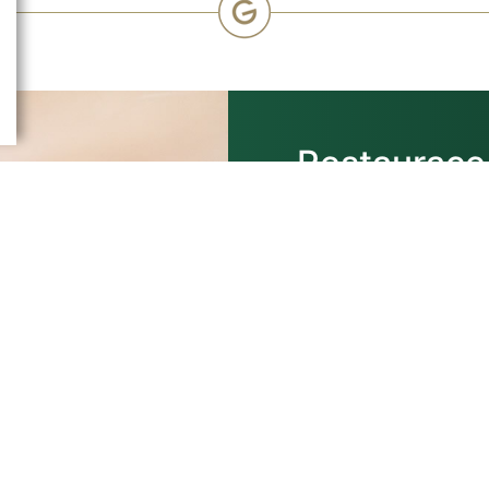
Restaurace
s letní tera
získat kuli
kuchařů.
Pondělí – Čtvrtek
0
Pátek
0
Sobota
1