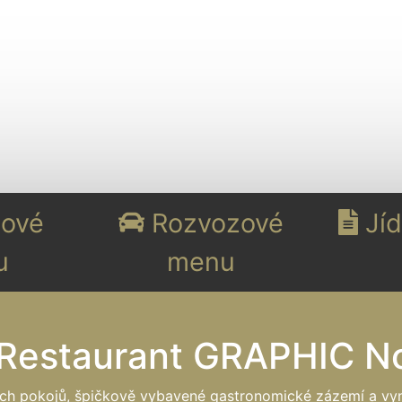
ové
Rozvozové
Jíd
u
menu
 Restaurant GRAPHIC No
 pokojů, špičkově vybavené gastronomické zázemí a vyni