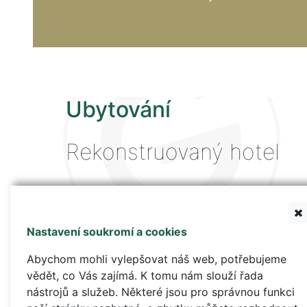
Ubytování
Rekonstruovaný hotel
nabízí mimořádný komfort moderních
dvoulůžkových pokojů, špičkově vybavené
gastronomické zázemí, klidné prostředí
Nastavení soukromí a cookies
a vynikající polohu v rámci města.
Abychom mohli vylepšovat náš web, potřebujeme
vědět, co Vás zajímá. K tomu nám slouží řada
nástrojů a služeb. Některé jsou pro správnou funkci