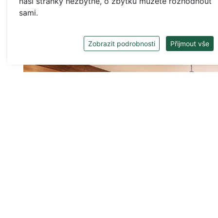
naší stránky nezbytné, o zbytku můžete rozhodnout
sami.
Zobrazit podrobnosti
Přijmout vše