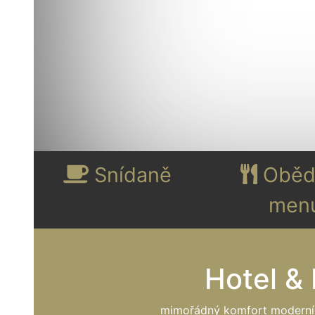
Snídaně
Oběd
men
Hotel &
mimořádný komfort moderních