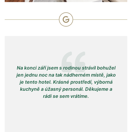
Na konci září jsem s rodinou strávil bohužel
N
jen jednu noc na tak nádherném místě, jako
těch
je tento hotel. Krásné prostředí, výborná
Va
kuchyně a úžasný personál. Děkujeme a
rádi se sem vrátíme.
sp
sp