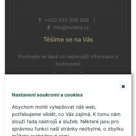
T
+420 555 506 888 |
E
info@hotelnj.cz
Těšíme se na Vás
Podívejte se také na nejnovější informace a
hodnocení:
Nastavení soukromí a cookies
Kontaktní formulář
Abychom mohli vylepšovat náš web,
potřebujeme vědět, co Vás zajímá. K tomu nám
slouží řada nástrojů a služeb. Některé jsou pro
správnou funkci naší stránky nezbytné, o zbytku