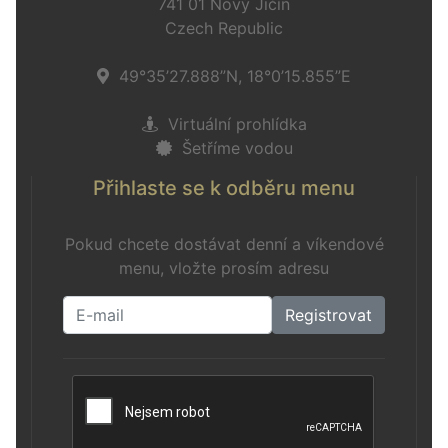
741 01 Nový Jičín
Czech Republic
49°35’27.888”N, 18°0’15.855”E
Virtuální prohlídka
Šetříme vodou
Přihlaste se k odběru menu
Pokud chcete dostávat denní a víkendové
menu, vložte prosím adresu
Registrovat